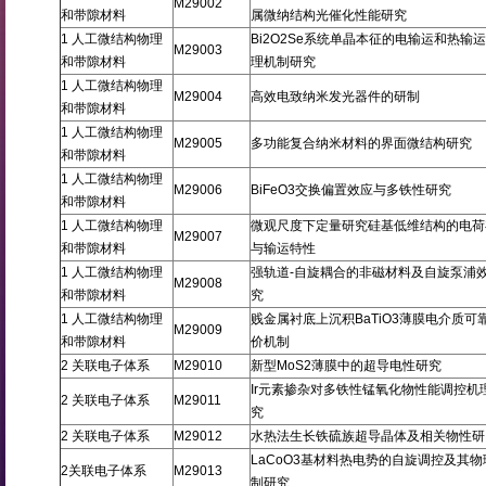
M29002
和带隙材料
属微纳结构光催化性能研究
1 人工微结构物理
Bi2O2Se系统单晶本征的电输运和热输
M29003
和带隙材料
理机制研究
1 人工微结构物理
M29004
高效电致纳米发光器件的研制
和带隙材料
1 人工微结构物理
M29005
多功能复合纳米材料的界面微结构研究
和带隙材料
1 人工微结构物理
M29006
BiFeO3交换偏置效应与多铁性研究
和带隙材料
1 人工微结构物理
微观尺度下定量研究硅基低维结构的电荷
M29007
和带隙材料
与输运特性
1 人工微结构物理
强轨道-自旋耦合的非磁材料及自旋泵浦
M29008
和带隙材料
究
1 人工微结构物理
贱金属衬底上沉积BaTiO3薄膜电介质可
M29009
和带隙材料
价机制
2 关联电子体系
M29010
新型MoS2薄膜中的超导电性研究
Ir元素掺杂对多铁性锰氧化物性能调控机
2 关联电子体系
M29011
究
2 关联电子体系
M29012
水热法生长铁硫族超导晶体及相关物性研
LaCoO3基材料热电势的自旋调控及其物
2关联电子体系
M29013
制研究