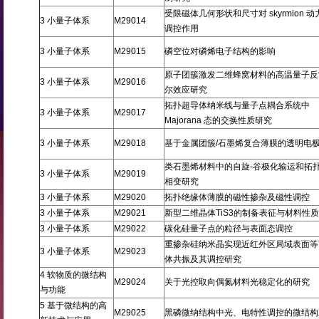
受限磁体几何形状和尺寸对 skyrmion 
3 小量子体系
M29014
调控作用
3 小量子体系
M29015
磷空位对磷烯电子结构的影响
原子团簇激发二维蜂窝材料的高温量子反
3 小量子体系
M29016
尔效应研究
拓扑超导体纳米线与量子点耦合系统中
3 小量子体系
M29017
Majorana 态的交换性质研究
3 小量子体系
M29018
基于金属团簇/石墨烯复合薄膜的透明电
类石墨烯材料中的自旋-谷极化输运和拓
3 小量子体系
M29019
相变研究
3 小量子体系
M29020
拓扑绝缘体薄膜的磁性掺杂及磁性调控
3 小量子体系
M29021
新型二维晶体TiS3的制备表征与材料性
3 小量子体系
M29022
碳化硅量子点的粒径与表面态调控
重掺杂硅纳米晶实现近红外区局域表面等
3 小量子体系
M29023
体共振及其调控研究
4 软物质的微结构
M29024
关于光控取向偶氮材料光稳定化的研究
与功能
5 基于微结构的高
M29025
黑磷微纳结构中光、电特性调控的微结构