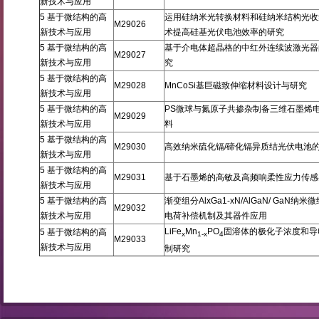
新技术与应用
5 基于微结构的高
运用硅纳米光转换材料和硅纳米结构光收
M29026
新技术与应用
术提高硅基光伏电池效率的研究
5 基于微结构的高
基于介电体超晶格的中红外连续波激光器
M29027
新技术与应用
究
5 基于微结构的高
M29028
MnCoSi基巨磁致伸缩材料设计与研究
新技术与应用
5 基于微结构的高
PS微球与氮原子共掺杂制备三维石墨烯
M29029
新技术与应用
料
5 基于微结构的高
M29030
高效纳米硫化镉/碲化镉异质结光伏电池
新技术与应用
5 基于微结构的高
M29031
基于石墨烯的高敏及高频响柔性应力传感
新技术与应用
5 基于微结构的高
渐变组分AlxGa1-xN/AlGaN/ GaN纳米
M29032
新技术与应用
电荷补偿机制及其器件应用
LiFe
Mn
PO
固溶体的极化子浓度和导
5 基于微结构的高
x
1-x
4
M29033
新技术与应用
制研究