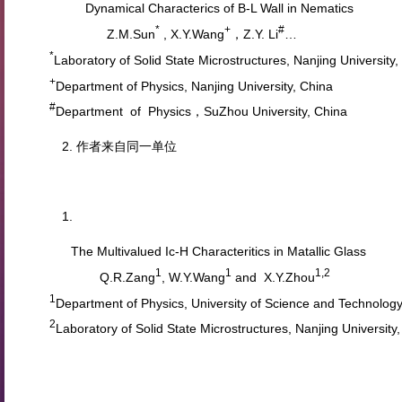
Dynamical Characterics of B-L Wall in Nematics
*
+
#
Z.M.Sun
, X.Y.Wang
，Z.Y. Li
…
*
Laboratory of Solid State Microstructures, Nanjing University,
+
Department of Physics, Nanjing University, China
#
Department of Physics，SuZhou University, China
作者来自同一单位
The Multivalued Ic-H Characteritics in Matallic Glass
1
1
1,2
Q.R.Zang
, W.Y.Wang
and X.Y.Zhou
1
Department of Physics, University of Science and Technology
2
Laboratory of Solid State Microstructures, Nanjing University