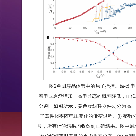
图2单团簇晶体管中的原子操控。(a-c
着电压逐渐增加，高电导态的概率降低，而低电
分割。如图所示，黄色虚线将器件划分为高、低
了器件概率随电压变化的渐变过程。(f) 整
算，所有计算结果均收敛到正确结果。图中展示