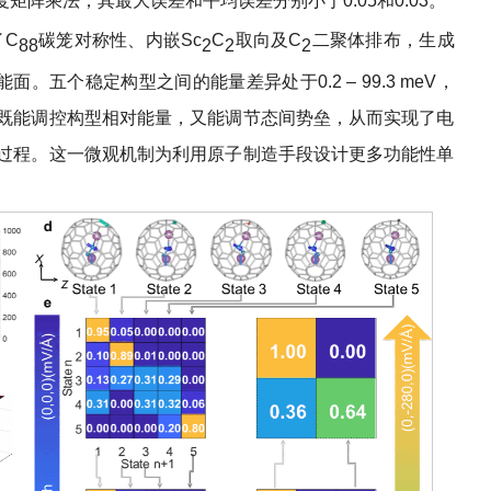
度矩阵乘法，其最大误差和平均误差分别小于0.05和0.03。
了C
碳笼对称性、内嵌Sc
C
取向及C
二聚体排布，生成
88
2
2
2
。五个稳定构型之间的能量差异处于0.2 – 99.3 meV，
既能调控构型相对能量，又能调节态间势垒，从而实现了电
过程。这一微观机制为利用原子制造手段设计更多功能性单