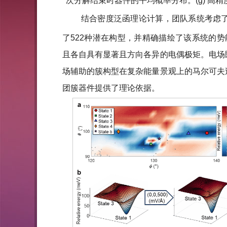
次分解结束时器件的平均概率分布。(g) 高精
结合密度泛函理论计算，团队系统考虑
了522种潜在构型，并精确描绘了该系统的势能面
且各自具有显著且方向各异的电偶极矩。电场
场辅助的簇构型在复杂能量景观上的马尔可夫
团簇器件提供了理论依据。