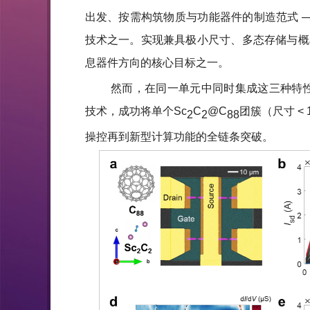
出发、按需构筑物质与功能器件的制造范式 
技术之一。实现兼具极小尺寸、多态存储与概
息器件方向的核心目标之一。
然而，在同一单元中同时集成这三种特
技术，成功将单个Sc
C
@C
团簇（尺寸 <
2
2
88
操控再到新型计算功能的全链条突破。