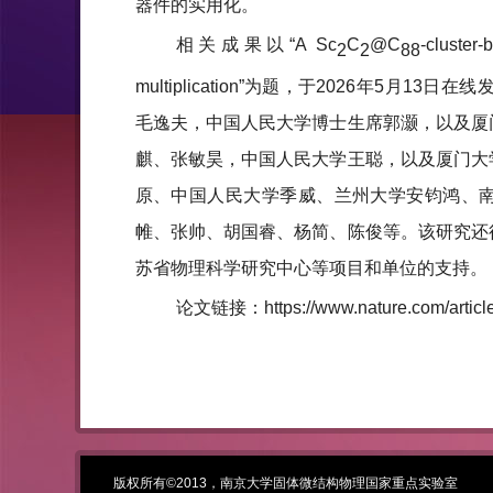
器件的实用化。
相关成果以“A Sc
C
@C
-cluster-
2
2
88
multiplication”为题，于2026年5月13日
毛逸夫，中国人民大学博士生席郭灏，以及厦
麒、张敏昊，中国人民大学王聪，以及厦门大
原、中国人民大学季威、兰州大学安钧鸿、
帷、张帅、胡国睿、杨简、陈俊等。该研究还
苏省物理科学研究中心等项目和单位的支持。
论文链接：https://www.nature.com/article
版权所有©2013，南京大学固体微结构物理国家重点实验室