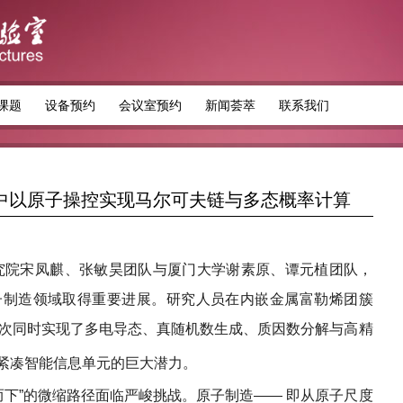
课题
设备预约
会议室预约
新闻荟萃
联系我们
中以原子操控实现马尔可夫链与多态概率计算
究院宋凤麒、张敏昊团队与厦门大学谢素原、谭元植团队，
子制造领域取得重要进展。研究人员在内嵌金属富勒烯团簇
次同时实现了多电导态、真随机数生成、质因数分解与高精
紧凑智能信息单元的巨大潜力。
而下”的微缩路径面临严峻挑战。原子制造—— 即从原子尺度