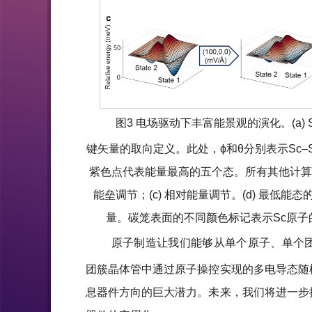
图3 电场驱动下丰富能景观的演化。(a) S
键矢量的取向定义。此处，ϕ和θ分别表示Sc
紫色点代表能量最高的五个态。所有其他计算得到
能垒调节；(c) 相对能量调节。(d) 最
量。碳笼表面的不同颜色标记表示Sc原子
原子制造让我们能够从单个原子、单个团
团簇晶体管中通过原子操控实现的多电导态随
息器件方向的巨大潜力。未来，我们将进一步