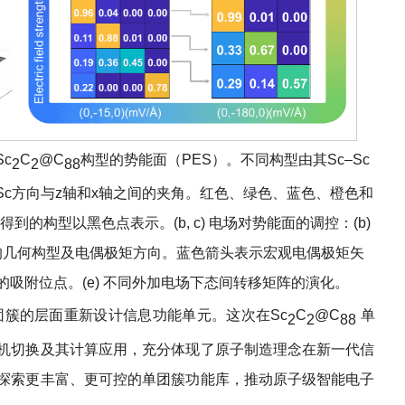
c
C
@C
构型的势能面（PES）。不同构型由其Sc–Sc
2
2
88
–Sc方向与z轴和x轴之间的夹角。红色、绿色、蓝色、橙色和
的构型以黑色点表示。(b, c) 电场对势能面的调控：(b)
低能态的几何构型及电偶极矩方向。蓝色箭头表示宏观电偶极矩矢
的吸附位点。(e) 不同外加电场下态间转移矩阵的演化。
簇的层面重新设计信息功能单元。这次在Sc
C
@C
单
2
2
88
机切换及其计算应用，充分体现了原子制造理念在新一代信
探索更丰富、更可控的单团簇功能库，推动原子级智能电子