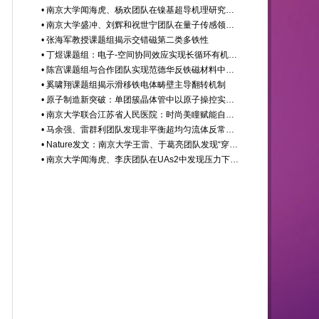
• 南京大学闻海虎、杨欢团队在镍基超导机理研究中取得重要进展
• 南京大学盛冲、刘辉和祝世宁团队在量子传感领域取得重要进展
• 张海军教授课题组揭示交错磁第二类多铁性
• 丁煜课题组：电子-空间协同效应实现长循环有机液流电池
• 陈宫课题组与合作团队实现范德华反铁磁材料中拓扑磁结构的观测与调控
• 奚啸翔课题组揭示滑移铁电体畴壁主导翻转机制
• 原子制造新突破：单团簇晶体管中以原子操控实现马尔可夫链与多态概率计算
• 南京大学联合江苏省人民医院：时尚美瞳赋能自然状态眼球追踪
• 马余强、雷群利团队发现非平衡超均匀流体反常气-液临界现象
• Nature发文：南京大学王雷、于葛亮团队发现“穿越纬度”的新量子物态——变维反常霍尔态
• 南京大学闻海虎、李庆团队在UAs2中发现压力下的非常规超导电性