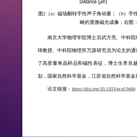
图
2
（
a
）磁场翻转手性声子角动量；（
b
）手
畴的显微磁光成像；右图
南京大学物理学院博士后武方亮、中科院
琦教授、中科院物理所万源研究员为论文的通
了高质量单晶样品和磁性表征，博士生李良
划，国家自然科学基金，江苏省自然科学基金
论文链接：
https://doi.org/10.1103/gcgl-9sbb