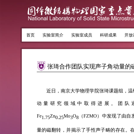
首页
实验室简介
实验室成员
科研成果
开放
张琦合作团队实现声子角动量的
近日，南京大学物理学院张琦课题组，温
动量研究领域中取得进展。团队
Fe
Zn
Mo
O
（FZMO）中发现了由
1.75
0.25
3
8
量的磁翻转，并揭示了手性声子畴的存在。