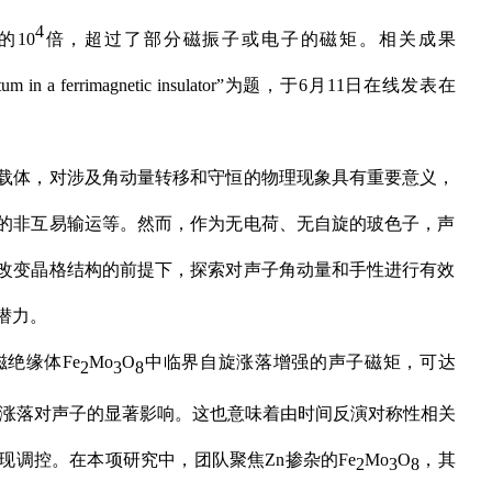
4
的10
倍，超过了部分磁振子或电子的磁矩。相关成果
omentum in a ferrimagnetic insulator”为题，于6月11日在线发表在
载体，对涉及角动量转移和守恒的物理现象具有重要意义，
的非互易输运等。然而，作为无电荷、无自旋的玻色子，声
改变晶格结构的前提下，探索对声子角动量和手性进行有效
潜力。
绝缘体Fe
Mo
O
中临界自旋涨落增强的声子磁矩，可达
2
3
8
关联和涨落对声子的显著影响。这也意味着由时间反演对称性相关
调控。在本项研究中，团队聚焦Zn掺杂的Fe
Mo
O
，其
2
3
8