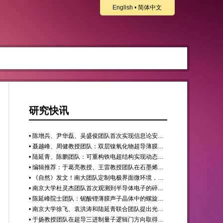
English
•
简体中文
研究快讯
• 陈增兵、尹华磊、吴盛俊团队首次实现信息论安全的相对论零知识证明
• ​聂越峰、周健教授团队：双层镍氧化物超导薄膜电子结构与超导能隙研究取得新进展
• 陆延青、陈鹏团队：可重构铁电超结构实现动态光学微分运算
• 编辑推荐：于葛亮教授、王雷教授团队在石墨烯自旋轨道耦合的精准调控中取得重要进展
• 《自然》发文！南大团队定制电极界面微环境，让高比能锂金属电池“稳”下来
• 南京大学杜灵杰团队首次观测到半导体电子的碎裂行为
• 陈延峰院士团队：铌酸锂薄膜声子晶体中的螺旋体声波
• 南京大学徐飞、袁洪涛和陆延青联合团队提出光纤端面三维集成的单像素器件，实现纤内四维光信息单拍原位识别
• 于扬教授团队在超导三进制量子逻辑门方向取得重要进展