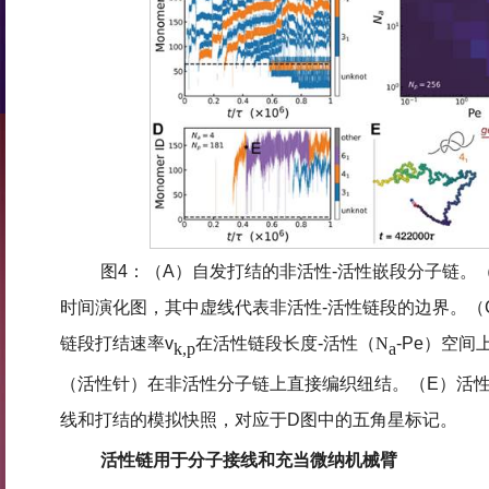
图4：（A）自发打结的非活性-活性嵌段分子链。
时间演化图，其中虚线代表非活性-活性链段的边界。（
链段打结速率
v
在活性链段长度-活性（
N
-
Ρ
e
）空间
k,p
a
（活性针）在非活性分子链上直接编织纽结。（E）活
线和打结的模拟快照，对应于D图中的五角星标记。
活性链用于分子接线和充当微纳机械臂