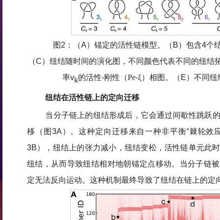
图2：（A）锚定的活性链模型。（B）包含4个
（C）纽结随时间的演化图，不同颜色代表不同的纽结
率v
的活性-刚性（
Ρ
e
-
ξ
）相图。（E）不同纽
k
纽结在活性链上的定向迁移
当分子链上的纽结形成后，它会通过间歇性跳跃
移（图3A）。这种定向迁移来自一种非平衡“棘轮效
3B），纽结上的张力减小，纽结变松，活性链单元此
纽结，从而导致纽结相对地朝锚定点移动。当分子链被
定无法反向运动。这种机制最终导致了纽结在链上的定向