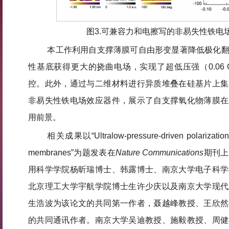
图3.可兼容力和电擦写的非易失性铁电
本工作利用自支撑薄膜可自由形变显著降低极化
性基底获得更大的挠曲电场，实现了超低压强（0.06 
控。此外，通过与二维材料进行异质堆叠在硅基片上集
非易失性铁电场效应器件，展示了自支撑氧化物薄膜在
用前景。
相关成果以“Ultralow-pressure-driven polarization sw
membranes”为题发表在
Nature Communications
期刊上
用科学学院杨昕瑞博士、韩露博士、南京大学电子科学
北京理工大学宇航学院博士生许少庆以及南京大学现代
生浩波为该论文的共同第一作者，聂越峰教授、王欣然
的共同通讯作者。南京大学吴迪教授、施毅教授、周健