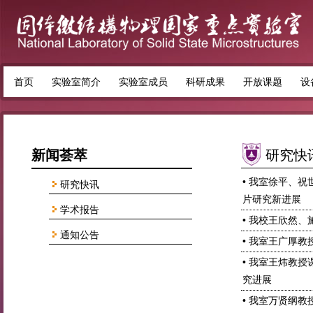
首页
实验室简介
实验室成员
科研成果
开放课题
设
新闻荟萃
研究快
• 我室徐平、
研究快讯
片研究新进展
学术报告
• 我校王欣然、施
通知公告
• 我室王广厚
• 我室王炜教
究进展
• 我室万贤纲