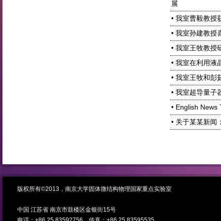
展
• 我室曹毅教授
• 我室孙建教
• 我室王牧教
• 我室在利用
• 我室王牧和
• 我室超导量
• English News 
• 关于某某新
版权所有©2013，南京大学固体微结构物理国家重点实验室
中国 江苏省 南京市鼓楼区金银街15号
电话：+86 25 83592756 传真：+86 25 83595535